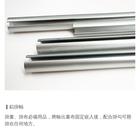
▎鋁掛軸
掛畫、掛布必備用品，將輸出畫布固定嵌入後，配合掛勾可懸
掛在任何地方。