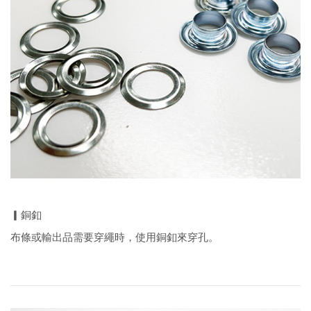
▎銅釦
布條或輸出品需要穿繩時，使用銅釦來穿孔。