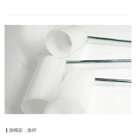
▎旗幟架，旗桿