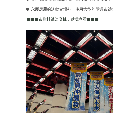
●
永慶房屋
的活動會場外，使用大型的單透布懸
■■■布條材質怎麼挑，點我查看■■■