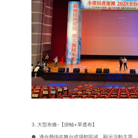
3. 大型布條-【掛軸+單透布】
● 適合懸掛在舞台或場館區域，顯示活動主題