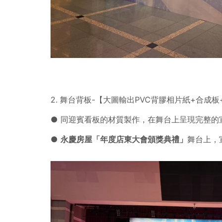
2. 舞台背板-【大圖輸出PVC背膠相片紙+合成
● 同迎賓看板的材質製作，在舞台上呈現完整的
●
永慶房屋「年度店東大會頒獎典禮」
舞台上，