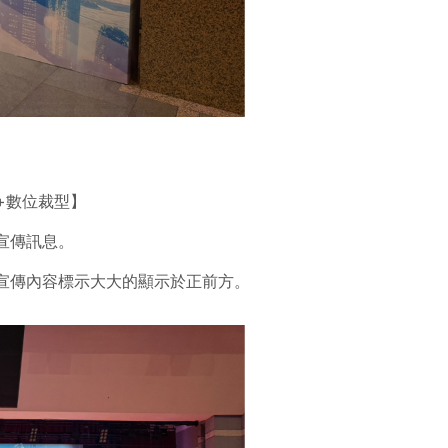
板+數位裁型】
宣傳訊息。
宣傳內容標示大大的顯示於正前方。