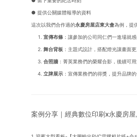
● 留下重要的紀念時刻
● 提供公關媒體報導的資料
這次以我們合作過的
永慶房屋店東大會
為例，提
宣傳布條
：讓參加的公司同仁們一進場就感
舞台背板
：主題式設計，搭配燈光讓畫面更
合照牆
：菁英業務們的榮耀合影，後續可用
立牌展示
：宣傳業務們的得獎，提升品牌的
案例分享｜經典數位印刷x永慶房屋
1. 迎賓大型看板-【大圖輸出PVC背膠相片紙+