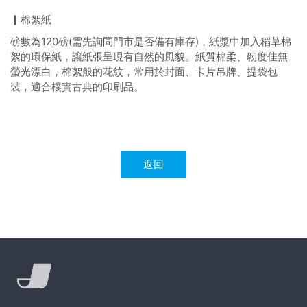
▎棉絮紙
磅數為120磅(需先詢問門市是否備有庫存)，紙漿中加入稻草棉
絮的環保紙，讓紙張呈現有自然的風貌。紙質棉柔、韌度佳無
螢光漂白，棉絮般的花紋，常用於封面、卡片吊牌、提袋包
裝，適合樸實古典的印刷品。
返回