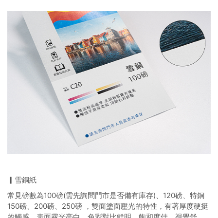
▎雪銅紙
常見磅數為100磅(需先詢問門市是否備有庫存)、120磅、特銅
150磅、200磅、250磅 ，雙面塗面壓光的特性，有著厚度硬挺
的觸感、表面霧光亮白、色彩對比鮮明。飽和度佳，視覺舒