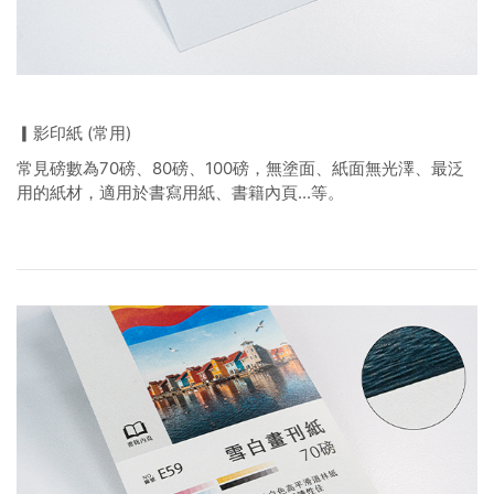
▎影印紙 (常用)
常見磅數為70磅、80磅、100磅，無塗面、紙面無光澤、最泛
用的紙材，適用於書寫用紙、書籍內頁...等。