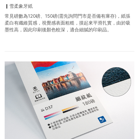
▎雪柔象牙紙
常見磅數為120磅、150磅(需先詢問門市是否備有庫存)，紙張
柔白有纖維質感，視覺感表面粗糙，摸起來平滑扎實，由於吸
墨性高，因此印刷後顏色較深，適合細膩的印刷品。