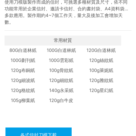
使用刀模版製作而成的信封，可挑選多種材質及尺寸，依不同
功能常用於企業信封、邀請卡信封、合約書封袋、A4資料袋...
多款應用。製作期約4~7個工作天，量大及後加工會增加天
數。
常用材質
80G白道林紙
100G白道林紙
120G白道林紙
100G劃刊紙
100G雲彩紙
120g絲紋紙
120g布銅紙
100g骨紋紙
100g萊妮紙
120g細波紙
120g細紋紙
120g雅紋紙
120g格紋紙
140g永采紙
120g星幻紙
105g柳葉紙
120g白牛皮
各式信封刀模下載