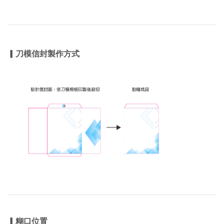
▎刀模信封製作方式
▎糊口位置