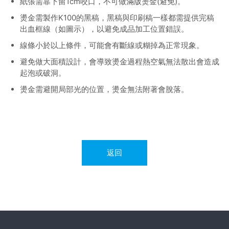
紙張需靠下留1cm咬口，不可做滿版燙金(避免)。
燙金需製作K100的黑稿，黑稿與印刷稿一樣都需提供完稿
出血框線（如圖示），以避免成品加工位置錯誤。
線條小於以上條件，可能會有斷線或糊掉為正常現象。
避免做大面積設計，會導致燙金過程熱空氣無法散出會造成
起泡或破洞。
燙金需避開局部光的位置，燙金無法附著會脫落。
返回