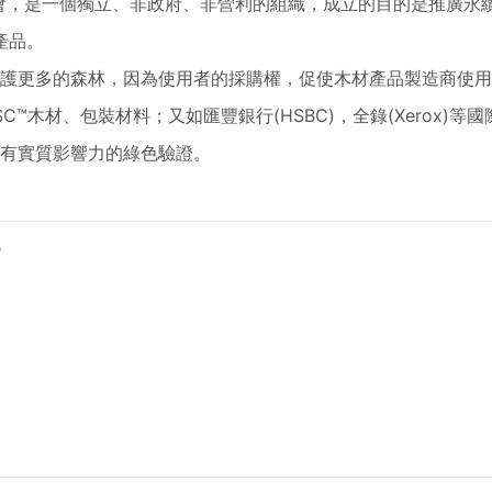
l™ 森林監管委員會，是一個獨立、非政府、非營利的組織，成立的目的是推
產品。
保護更多的森林，因為使用者的採購權，促使木材產品製造商使用F
使用FSC™木材、包裝材料；又如匯豐銀行(HSBC)，全錄(Xerox
球有實質影響力的綠色驗證。
?