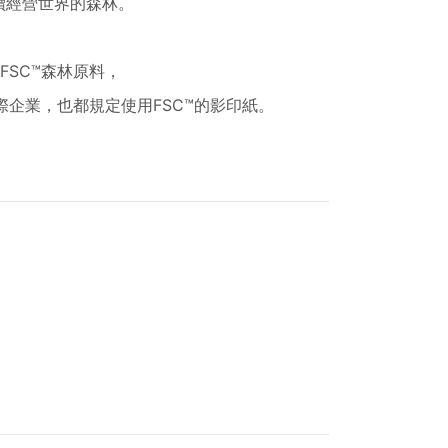
廣永續經營世界的森林。
SC™森林原料，
)等國際企業，也都規定使用FSC™的影印紙。