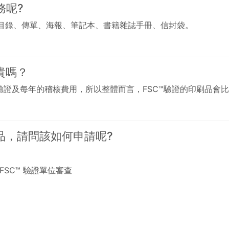
務呢?
M目錄、傳單、海報、筆記本、書籍雜誌手冊、信封袋。
貴嗎？
證及每年的稽核費用，所以整體而言，FSC™驗證的印刷品會
製品，請問該如何申請呢?
SC™ 驗證單位審查