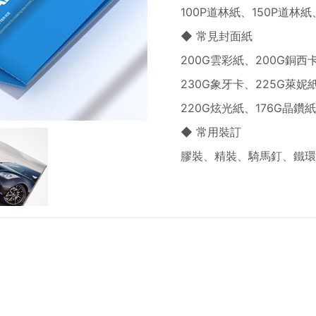
100P道林紙、150P道林紙
◆ 常見封面紙
200G雲彩紙、200G銅西
230G象牙卡、225G萊妮
220G炫光紙、176G晶鑽
◆ 常用裝訂
膠裝、精裝、騎馬釘、鐵環