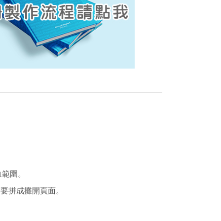
血範圍。
需要拼成攤開頁面。