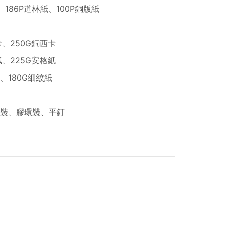
、186P道林紙、100P銅版紙
卡、250G銅西卡
紙、225G安格紙
紙、180G細紋紙
裝、膠環裝、平釘