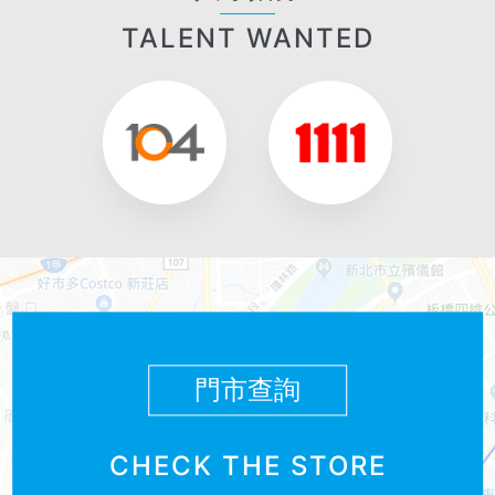
TALENT WANTED
門市查詢
CHECK THE STORE