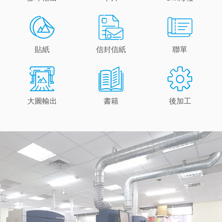
貼紙
信封信紙
聯單
大圖輸出
書籍
後加工