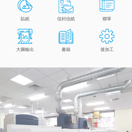
貼紙
信封信紙
聯單
大圖輸出
書籍
後加工