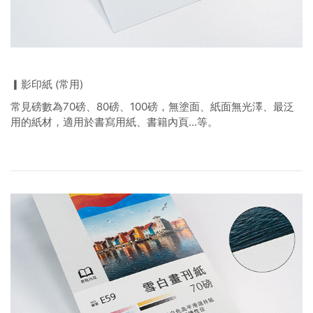
▎影印紙 (常用)
常見磅數為70磅、80磅、100磅，無塗面、紙面無光澤、最泛
用的紙材，適用於書寫用紙、書籍內頁...等。