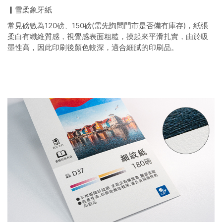
▎雪柔象牙紙
常見磅數為120磅、150磅(需先詢問門市是否備有庫存)，紙張
柔白有纖維質感，視覺感表面粗糙，摸起來平滑扎實，由於吸
墨性高，因此印刷後顏色較深，適合細膩的印刷品。