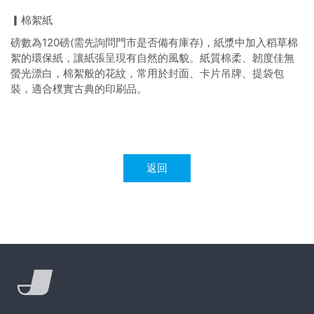
▎棉絮紙
磅數為120磅(需先詢問門市是否備有庫存)，紙漿中加入稻草棉
絮的環保紙，讓紙張呈現有自然的風貌。紙質棉柔、韌度佳無
螢光漂白，棉絮般的花紋，常用於封面、卡片吊牌、提袋包
裝，適合樸實古典的印刷品。
返回