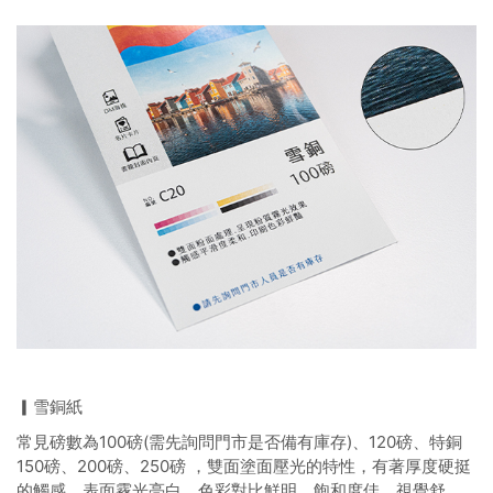
▎雪銅紙
常見磅數為100磅(需先詢問門市是否備有庫存)、120磅、特銅
150磅、200磅、250磅 ，雙面塗面壓光的特性，有著厚度硬挺
的觸感、表面霧光亮白、色彩對比鮮明。飽和度佳，視覺舒