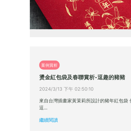
案例賞析
燙金紅包袋及春聯賞析-逗趣的豬豬
2024/3/13 下午 02:50:10
來自台灣插畫家黃茉莉所設計的豬年紅包袋 
逗...
繼續閱讀