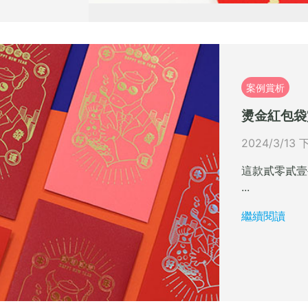
案例賞析
燙金紅包袋
2024/3/13 
這款貳零貳壹
...
繼續閱讀