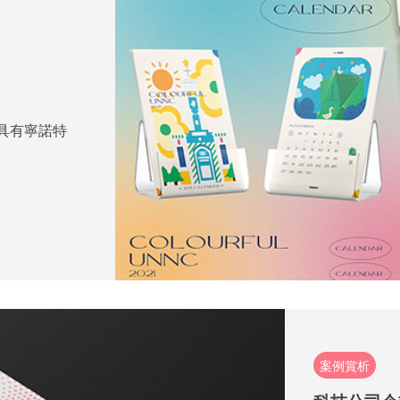
取具有寧諾特
案例賞析