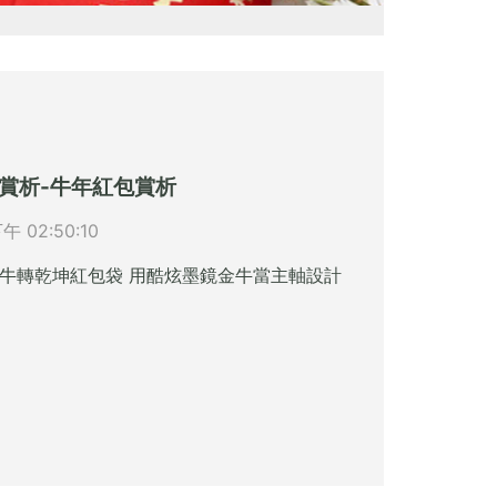
賞析-牛年紅包賞析
下午 02:50:10
牛轉乾坤紅包袋 用酷炫墨鏡金牛當主軸設計