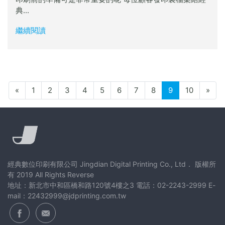
典...
繼續閱讀
«
1
2
3
4
5
6
7
8
9
10
»
經典數位印刷有限公司 Jingdian Digital Printing Co., Ltd． 版權所
有 2019 All Rights Reverse
地址：新北市中和區橋和路120號4樓之3 電話：02-2243-2999 E-
mail：22432999@jdprinting.com.tw