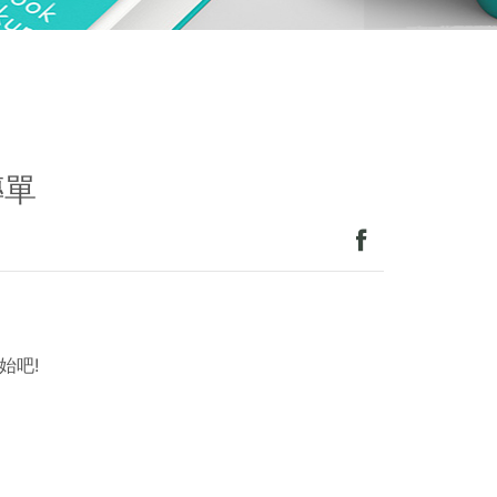
傳單
始吧!