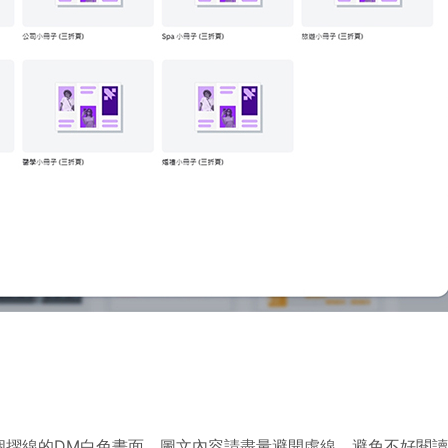
個摺線的DM白色畫面，圖文內容請盡量避開虛線，避免不好閱讀