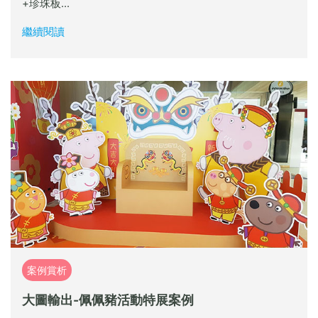
+珍珠板...
繼續閱讀
案例賞析
大圖輸出-佩佩豬活動特展案例